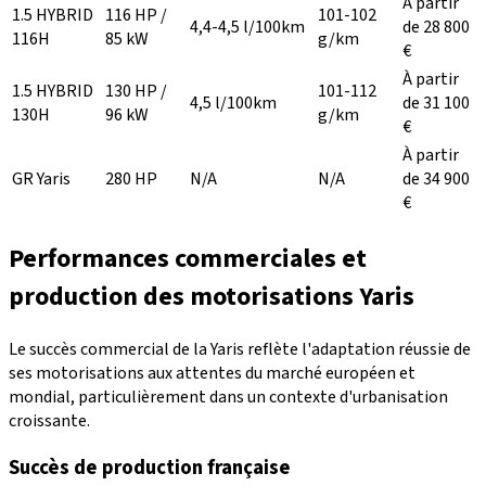
À partir
1.5 HYBRID
116 HP /
101-102
4,4-4,5 l/100km
de 28 800
116H
85 kW
g/km
€
À partir
1.5 HYBRID
130 HP /
101-112
4,5 l/100km
de 31 100
130H
96 kW
g/km
€
À partir
GR Yaris
280 HP
N/A
N/A
de 34 900
€
Performances commerciales et
production des motorisations Yaris
Le succès commercial de la Yaris reflète l'adaptation réussie de
ses motorisations aux attentes du marché européen et
mondial, particulièrement dans un contexte d'urbanisation
croissante.
Succès de production française