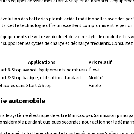
icules équipés de systèmes Start & Stop et de nombreux équipemen
évolution des batteries plomb-acide traditionnelles avec des pe
s. Cette technologie offre un excellent compromis entre performa
équipements de votre véhicule et de votre style de conduite. Les 
 supporter les cycles de charge et décharge fréquents. Consultez
Applications
Prix relatif
tart & Stop avancé, équipements nombreux
Élevé
tart & Stop basique, utilisation standard
Modéré
éhicules sans Start & Stop
Faible
rie automobile
ns le système électrique de votre Mini Cooper. Sa mission principal
sidérable pendant quelques secondes pour actionner le démarreur 
 stationné, la batterie alimente tous les
équipements électroniqu