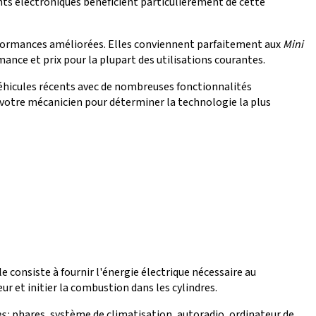
ts électroniques bénéficient particulièrement de cette
rformances améliorées. Elles conviennent parfaitement aux
Mini
nce et prix pour la plupart des utilisations courantes.
véhicules récents avec de nombreuses fonctionnalités
 votre mécanicien pour déterminer la technologie la plus
e consiste à fournir l'énergie électrique nécessaire au
et initier la combustion dans les cylindres.
es
: phares, système de climatisation, autoradio, ordinateur de