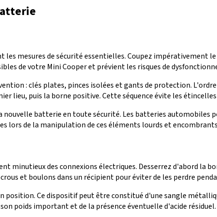
atterie
 les mesures de sécurité essentielles. Coupez impérativement le c
nsibles de votre Mini Cooper et prévient les risques de dysfonctio
ntion : clés plates, pinces isolées et gants de protection. L'or
ier lieu, puis la borne positive. Cette séquence évite les étincel
la nouvelle batterie en toute sécurité. Les batteries automobiles
res lors de la manipulation de ces éléments lourds et encombrants
 minutieux des connexions électriques. Desserrez d'abord la bo
 écrous et boulons dans un récipient pour éviter de les perdre pend
n position. Ce dispositif peut être constitué d'une sangle métalliq
on poids important et de la présence éventuelle d'acide résiduel.