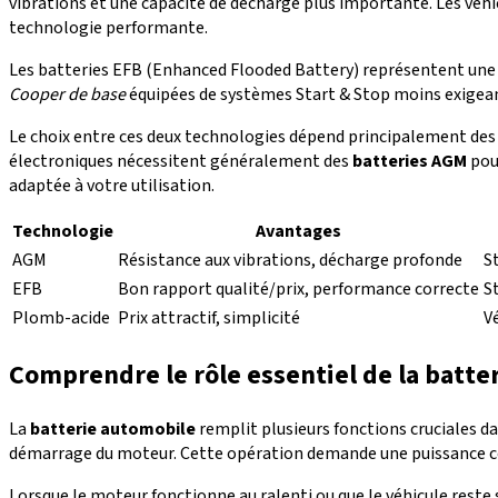
vibrations et une capacité de décharge plus importante. Les véh
technologie performante.
Les batteries EFB (Enhanced Flooded Battery) représentent une 
Cooper de base
équipées de systèmes Start & Stop moins exigeant
Le choix entre ces deux technologies dépend principalement des 
électroniques nécessitent généralement des
batteries AGM
pour
adaptée à votre utilisation.
Technologie
Avantages
AGM
Résistance aux vibrations, décharge profonde
S
EFB
Bon rapport qualité/prix, performance correcte
S
Plomb-acide
Prix attractif, simplicité
V
Comprendre le rôle essentiel de la batte
La
batterie automobile
remplit plusieurs fonctions cruciales da
démarrage du moteur. Cette opération demande une puissance con
Lorsque le moteur fonctionne au ralenti ou que le véhicule reste