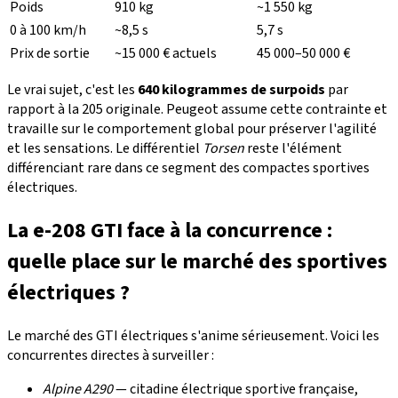
Poids
910 kg
~1 550 kg
0 à 100 km/h
~8,5 s
5,7 s
Prix de sortie
~15 000 € actuels
45 000–50 000 €
Le vrai sujet, c'est les
640 kilogrammes de surpoids
par
rapport à la 205 originale. Peugeot assume cette contrainte et
travaille sur le comportement global pour préserver l'agilité
et les sensations. Le différentiel
Torsen
reste l'élément
différenciant rare dans ce segment des compactes sportives
électriques.
La e-208 GTI face à la concurrence :
quelle place sur le marché des sportives
électriques ?
Le marché des GTI électriques s'anime sérieusement. Voici les
concurrentes directes à surveiller :
Alpine A290
— citadine électrique sportive française,