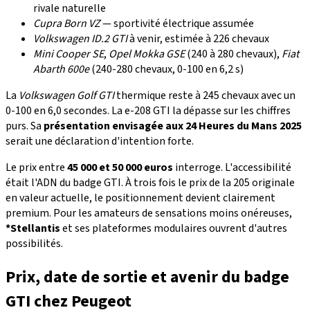
rivale naturelle
Cupra Born VZ
— sportivité électrique assumée
Volkswagen ID.2 GTI
à venir, estimée à 226 chevaux
Mini Cooper SE
,
Opel Mokka GSE
(240 à 280 chevaux),
Fiat
Abarth 600e
(240-280 chevaux, 0-100 en 6,2 s)
La
Volkswagen Golf GTI
thermique reste à 245 chevaux avec un
0-100 en 6,0 secondes. La e-208 GTI la dépasse sur les chiffres
purs. Sa
présentation envisagée aux 24 Heures du Mans 2025
serait une déclaration d'intention forte.
Le prix entre
45 000 et 50 000 euros
interroge. L'accessibilité
était l'ADN du badge GTI. À trois fois le prix de la 205 originale
en valeur actuelle, le positionnement devient clairement
premium. Pour les amateurs de sensations moins onéreuses,
*Stellantis
et ses plateformes modulaires ouvrent d'autres
possibilités.
Prix, date de sortie et avenir du badge
GTI chez Peugeot