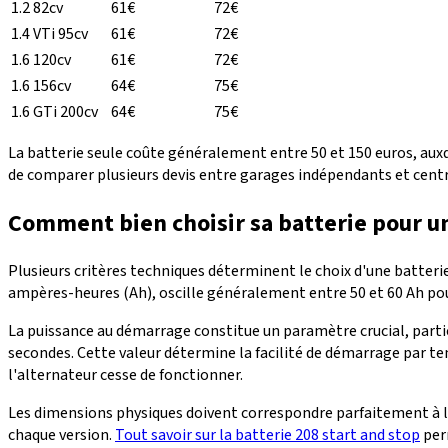
1.2 82cv
61€
72€
1.4 VTi 95cv
61€
72€
1.6 120cv
61€
72€
1.6 156cv
64€
75€
1.6 GTi 200cv
64€
75€
La batterie seule coûte généralement entre 50 et 150 euros, aux
de comparer plusieurs devis entre garages indépendants et centr
Comment bien choisir sa batterie pour u
Plusieurs critères techniques déterminent le choix d'une batteri
ampères-heures (Ah), oscille généralement entre 50 et 60 Ah pou
La puissance au démarrage constitue un paramètre crucial, part
secondes. Cette valeur détermine la facilité de démarrage par t
l'alternateur cesse de fonctionner.
Les dimensions physiques doivent correspondre parfaitement à l
chaque version.
Tout savoir sur la batterie 208 start and stop
per