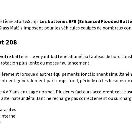
système Start&Stop.
Les batteries EFB (Enhanced Flooded Batte
Glass Mat) s'imposent pour les véhicules équipés de nombreux co
ot 208
votre batterie. Le voyant batterie allumé au tableau de bord constit
otation plus lente du moteur au lancement.
ulièrement lorsque d'autres équipements fonctionnent simultané
centuent généralement par temps froid, période où les besoins e
e 4 à 7 ans en usage normal. Plusieurs facteurs accélèrent cette 
Un alternateur défaillant ne recharge pas correctement ou surcha
arasites
interne
e
e