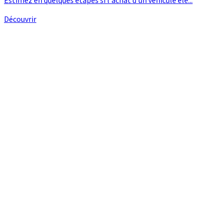
Estimez en quelques étapes si l'achat d'un véhicule éle...
Découvrir