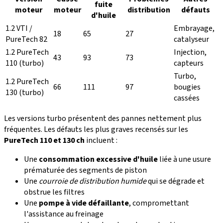
fuite
moteur
moteur
distribution
défauts
d'huile
1.2 VTI /
Embrayage,
18
65
27
PureTech 82
catalyseur
1.2 PureTech
Injection,
43
93
73
110 (turbo)
capteurs
Turbo,
1.2 PureTech
66
111
97
bougies
130 (turbo)
cassées
Les versions turbo présentent des pannes nettement plus
fréquentes. Les défauts les plus graves recensés sur les
PureTech 110 et 130 ch
incluent :
Une
consommation excessive d'huile
liée à une usure
prématurée des segments de piston
Une
courroie de distribution humide
qui se dégrade et
obstrue les filtres
Une
pompe à vide défaillante
, compromettant
l'assistance au freinage