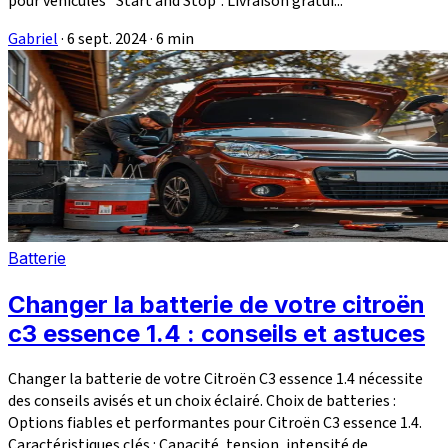
pour véhicules "Start and Stop". Livraison gratui...
Gabriel
·
6 sept. 2024
·
6 min
Batterie
Changer la batterie de votre citroën
c3 essence 1.4 : conseils et astuces
Changer la batterie de votre Citroën C3 essence 1.4 nécessite
des conseils avisés et un choix éclairé. Choix de batteries :
Options fiables et performantes pour Citroën C3 essence 1.4.
Caractéristiques clés : Capacité, tension, intensité de