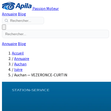
Passion Moteur
Annuaire
Blog
Annuaire
Blog
Accueil
/
Annuaire
/
Auchan
/
Isère
/
Auchan — VEZERONCE-CURTIN