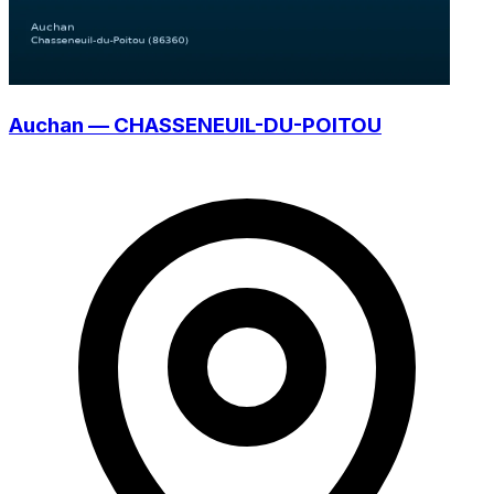
Auchan — CHASSENEUIL-DU-POITOU