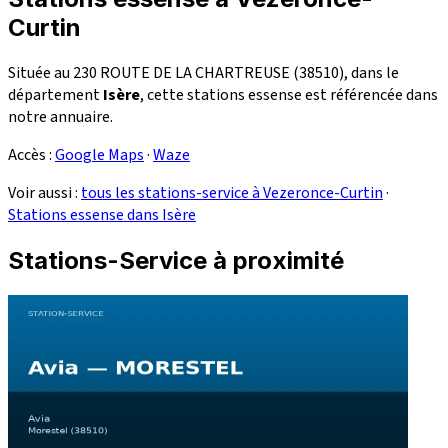
Curtin
Située au 230 ROUTE DE LA CHARTREUSE (38510), dans le
département
Isère
, cette stations essense est référencée dans
notre annuaire.
Accès :
Google Maps
·
Waze
Voir aussi :
tous les stations-service à Vezeronce-Curtin
·
Stations essense dans Isère
Stations-Service à proximité