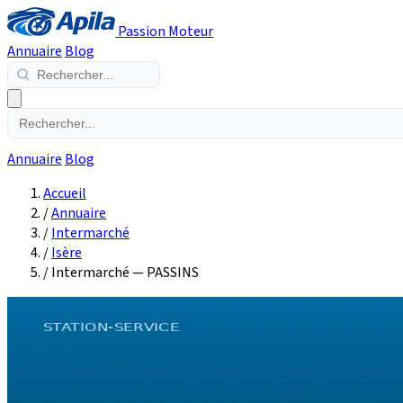
Passion Moteur
Annuaire
Blog
Annuaire
Blog
Accueil
/
Annuaire
/
Intermarché
/
Isère
/
Intermarché — PASSINS