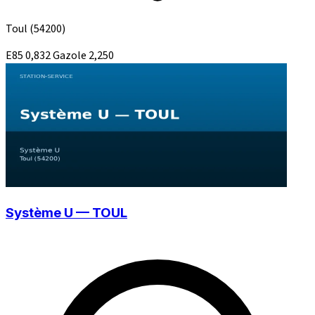
Toul
(54200)
E85
0,832
Gazole
2,250
Système U — TOUL