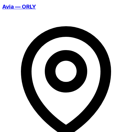
Avia — ORLY