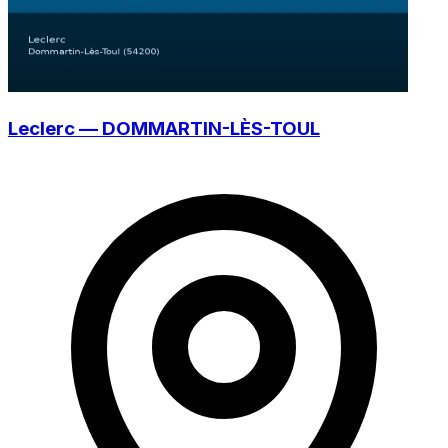
Leclerc — DOMMARTIN-LÈS-TOUL