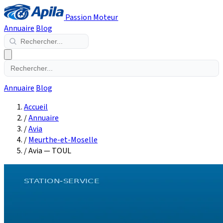
Passion Moteur
Annuaire
Blog
Annuaire
Blog
Accueil
/
Annuaire
/
Avia
/
Meurthe-et-Moselle
/
Avia — TOUL