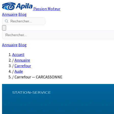
Passion Moteur
Annuaire
Blog
Annuaire
Blog
Accueil
/
Annuaire
/
Carrefour
/
Aude
/
Carrefour — CARCASSONNE