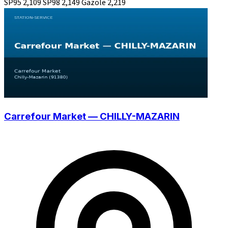
SP95
2,109
SP98
2,149
Gazole
2,219
Carrefour Market — CHILLY-MAZARIN