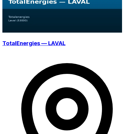
TotalEnergies — LAVAL