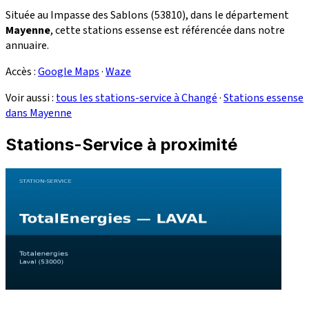
Située au Impasse des Sablons (53810), dans le département
Mayenne
, cette stations essense est référencée dans notre
annuaire.
Accès :
Google Maps
·
Waze
Voir aussi :
tous les stations-service à Changé
·
Stations essense
dans Mayenne
Stations-Service à proximité