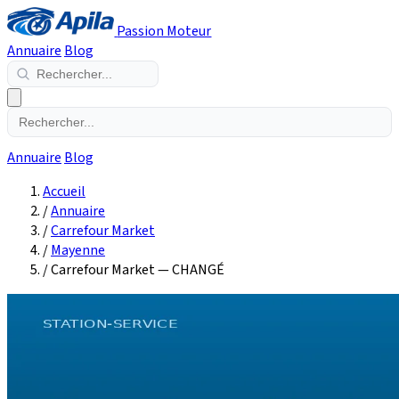
Passion Moteur
Annuaire
Blog
Annuaire
Blog
Accueil
/
Annuaire
/
Carrefour Market
/
Mayenne
/
Carrefour Market — CHANGÉ