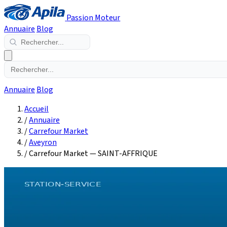
Passion Moteur
Annuaire
Blog
Annuaire
Blog
Accueil
/
Annuaire
/
Carrefour Market
/
Aveyron
/
Carrefour Market — SAINT-AFFRIQUE