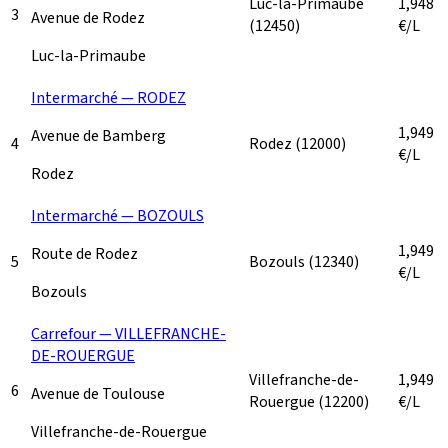
Luc-la-Primaube
1,948
3
Avenue de Rodez
(12450)
€/L
Luc-la-Primaube
Intermarché — RODEZ
1,949
Avenue de Bamberg
4
Rodez
(12000)
€/L
Rodez
Intermarché — BOZOULS
1,949
Route de Rodez
5
Bozouls
(12340)
€/L
Bozouls
Carrefour — VILLEFRANCHE-
DE-ROUERGUE
Villefranche-de-
1,949
6
Avenue de Toulouse
Rouergue
(12200)
€/L
Villefranche-de-Rouergue