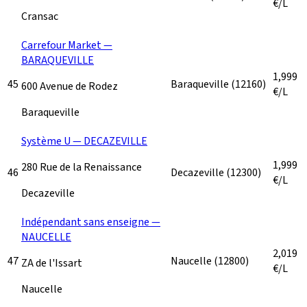
€/L
Cransac
Carrefour Market —
BARAQUEVILLE
1,999
45
Baraqueville
(12160)
600 Avenue de Rodez
€/L
Baraqueville
Système U — DECAZEVILLE
1,999
280 Rue de la Renaissance
46
Decazeville
(12300)
€/L
Decazeville
Indépendant sans enseigne —
NAUCELLE
2,019
47
Naucelle
(12800)
ZA de l'Issart
€/L
Naucelle