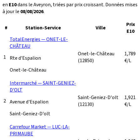
en
E10
dans le Aveyron, triées par prix croissant. Données mises
à jour le
08/08/2026
.
Prix
#
Station-Service
Ville
E10
TotalEnergies — ONET-LE-
CHÂTEAU
Onet-le-Château
1,789
1
Rte d'Espalion
(12850)
€/L
Onet-le-Château
Intermarché — SAINT-GENIEZ-
D'OLT
Saint-Geniez-D'olt
1,921
2
Avenue d'Espalion
(12130)
€/L
Saint-Geniez-D'olt
Carrefour Market — LUC-LA-
PRIMAUBE