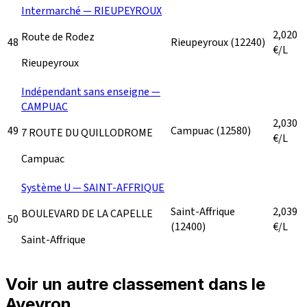
Intermarché — RIEUPEYROUX
2,020
Route de Rodez
48
Rieupeyroux
(12240)
€/L
Rieupeyroux
Indépendant sans enseigne —
CAMPUAC
2,030
49
Campuac
(12580)
7 ROUTE DU QUILLODROME
€/L
Campuac
Système U — SAINT-AFFRIQUE
Saint-Affrique
2,039
BOULEVARD DE LA CAPELLE
50
(12400)
€/L
Saint-Affrique
Voir un autre classement dans le
Aveyron