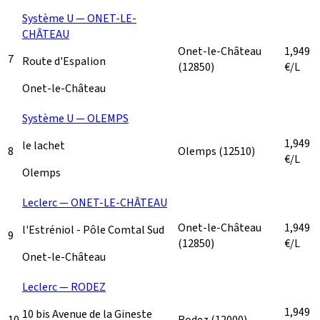
Système U — ONET-LE-
CHÂTEAU
Onet-le-Château
1,949
7
Route d'Espalion
(12850)
€/L
Onet-le-Château
Système U — OLEMPS
1,949
le lachet
8
Olemps
(12510)
€/L
Olemps
Leclerc — ONET-LE-CHÂTEAU
Onet-le-Château
1,949
l'Estréniol - Pôle Comtal Sud
9
(12850)
€/L
Onet-le-Château
Leclerc — RODEZ
1,949
10 bis Avenue de la Gineste
10
Rodez
(12000)