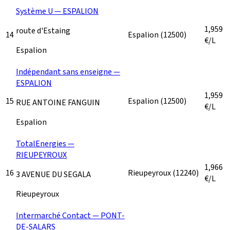
Système U — ESPALION
1,959
route d'Estaing
14
Espalion
(12500)
€/L
Espalion
Indépendant sans enseigne —
ESPALION
1,959
15
Espalion
(12500)
RUE ANTOINE FANGUIN
€/L
Espalion
TotalEnergies —
RIEUPEYROUX
1,966
16
Rieupeyroux
(12240)
3 AVENUE DU SEGALA
€/L
Rieupeyroux
Intermarché Contact — PONT-
DE-SALARS