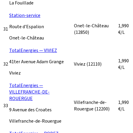
La Fouillade
Station-service
Onet-le-Château
1,990
Route d'Espalion
31
(12850)
€/L
Onet-le-Château
TotalEnergies — VIVIEZ
1,990
41ter Avenue Adam Grange
32
Viviez
(12110)
€/L
Viviez
TotalEnergies —
VILLEFRANCHE-DE-
ROUERGUE
Villefranche-de-
1,990
33
Rouergue
(12200)
€/L
9 Avenue des Croates
Villefranche-de-Rouergue