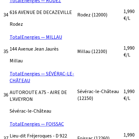
TotalEnergies — RODEZ
1,990
616 AVENUE DE DECAZEVILLE
34
Rodez
(12000)
€/L
Rodez
TotalEnergies — MILLAU
1,990
144 Avenue Jean Jaurès
35
Millau
(12100)
€/L
Millau
TotalEnergies — SÉVÉRAC-LE-
CHÂTEAU
Sévérac-le-Château
1,990
AUTOROUTE A75 - AIRE DE
36
(12150)
€/L
L'AVEYRON
Sévérac-le-Château
TotalEnergies — FOISSAC
1,990
Lieu-dit Fréjeroques - D 922
37
Foissac
(12260)