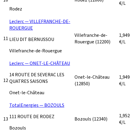
€/L
Rodez
Leclerc — VILLEFRANCHE-DE-
ROUERGUE
Villefranche-de-
1,949
11
LIEU DIT BERNUSSOU
Rouergue
(12200)
€/L
Villefranche-de-Rouergue
Leclerc — ONET-LE-CHÂTEAU
14 ROUTE DE SEVERAC LES
Onet-le-Château
1,949
12
QUATRES SAISONS
(12850)
€/L
Onet-le-Château
TotalEnergies — BOZOULS
1,952
111 ROUTE DE RODEZ
13
Bozouls
(12340)
€/L
Bozouls