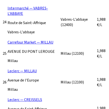
Intermarché — VABRES-
L'ABBAYE
Vabres-L'abbaye
1,988
24
Route de Saint-Affrique
(12400)
€/L
Vabres-L'abbaye
Carrefour Market — MILLAU
1,988
AVENUE DU PONT LEROUGE
25
Millau
(12100)
€/L
Millau
Leclerc — MILLAU
1,988
Avenue de l'Europe
26
Millau
(12100)
€/L
Millau
Leclerc — CREISSELS
1,988
Avenue de Saint Affrique