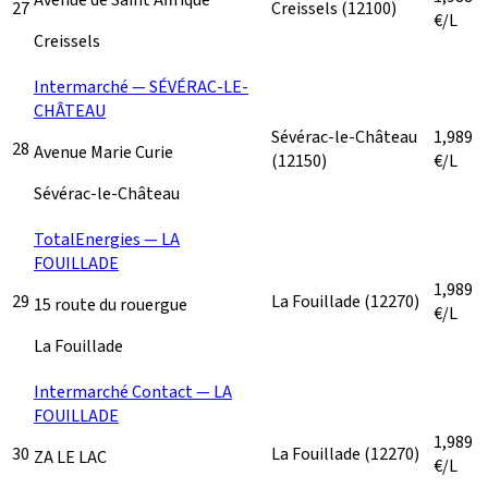
27
Creissels
(12100)
€/L
Creissels
Intermarché — SÉVÉRAC-LE-
CHÂTEAU
Sévérac-le-Château
1,989
28
Avenue Marie Curie
(12150)
€/L
Sévérac-le-Château
TotalEnergies — LA
FOUILLADE
1,989
29
La Fouillade
(12270)
15 route du rouergue
€/L
La Fouillade
Intermarché Contact — LA
FOUILLADE
1,989
30
La Fouillade
(12270)
ZA LE LAC
€/L