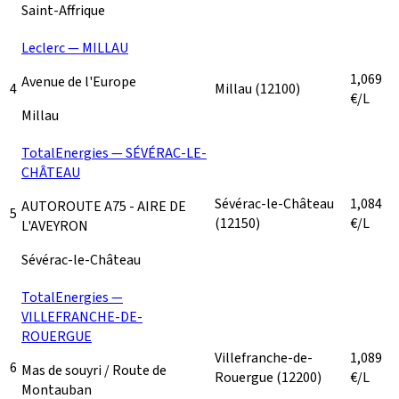
Saint-Affrique
Leclerc — MILLAU
1,069
Avenue de l'Europe
4
Millau
(12100)
€/L
Millau
TotalEnergies — SÉVÉRAC-LE-
CHÂTEAU
Sévérac-le-Château
1,084
AUTOROUTE A75 - AIRE DE
5
(12150)
€/L
L'AVEYRON
Sévérac-le-Château
TotalEnergies —
VILLEFRANCHE-DE-
ROUERGUE
Villefranche-de-
1,089
6
Mas de souyri / Route de
Rouergue
(12200)
€/L
Montauban