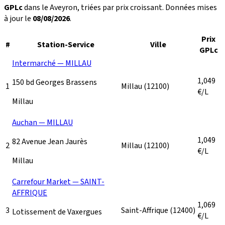
GPLc
dans le Aveyron, triées par prix croissant. Données mises
à jour le
08/08/2026
.
Prix
#
Station-Service
Ville
GPLc
Intermarché — MILLAU
1,049
150 bd Georges Brassens
1
Millau
(12100)
€/L
Millau
Auchan — MILLAU
1,049
82 Avenue Jean Jaurès
2
Millau
(12100)
€/L
Millau
Carrefour Market — SAINT-
AFFRIQUE
1,069
3
Saint-Affrique
(12400)
Lotissement de Vaxergues
€/L