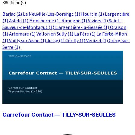
380 fiche(s)
Barjac
(2)
La Neuville-Lès-Dorengt
(1)
Hourtin
(1)
Largentière
(1)
Asfeld
(1)
Montherme
(1)
Rimogne
(1)
Viviers
(1)
Saint-
Sauveur-de-Montagut
(1)
L'argentière-la-Bessée
(1)
Oraison
(1)
Artemare
(1)
Vallon en Sully
(1)
La Fère
(1)
La Ferté-Milon
(1)
Vailly sur Aisne
(1)
Jussy
(1)
Cérilly
(1)
Venizel
(1)
Crécy-sur-
Serre
(1)
Carrefour Contact — TILLY-SUR-SEULLES