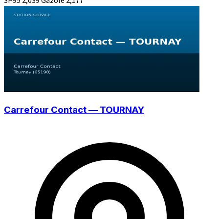
SP95
2,039
Gazole
2,177
Carrefour Contact — TOURNAY