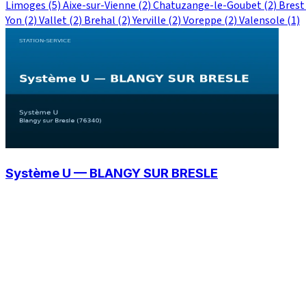
Limoges
(5)
Aixe-sur-Vienne
(2)
Chatuzange-le-Goubet
(2)
Bres
Yon
(2)
Vallet
(2)
Brehal
(2)
Yerville
(2)
Voreppe
(2)
Valensole
(1)
Système U — BLANGY SUR BRESLE