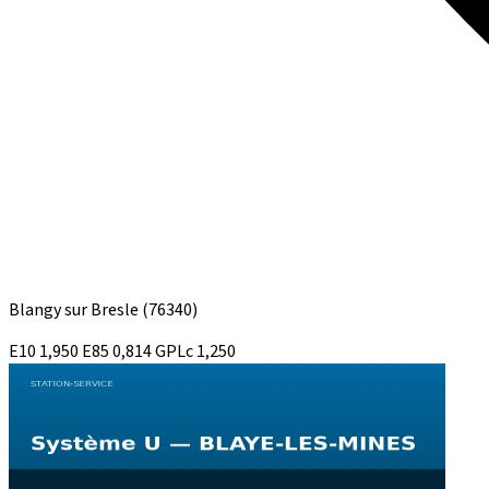
Blangy sur Bresle
(76340)
E10
1,950
E85
0,814
GPLc
1,250