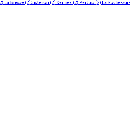
2)
La Bresse
(2)
Sisteron
(2)
Rennes
(2)
Pertuis
(2)
La Roche-sur-