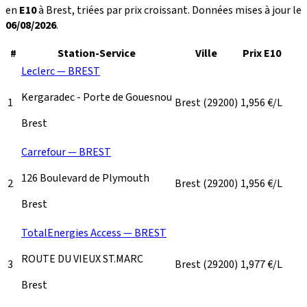
en
E10
à Brest, triées par prix croissant. Données mises à jour le
06/08/2026
.
#
Station-Service
Ville
Prix E10
Leclerc — BREST
Kergaradec - Porte de Gouesnou
1
Brest
(29200)
1,956
€/L
Brest
Carrefour — BREST
126 Boulevard de Plymouth
2
Brest
(29200)
1,956
€/L
Brest
TotalEnergies Access — BREST
ROUTE DU VIEUX ST.MARC
3
Brest
(29200)
1,977
€/L
Brest