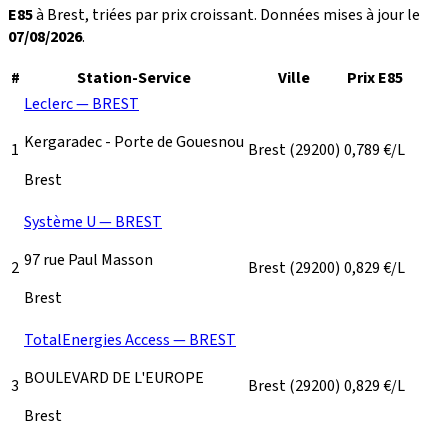
E85
à Brest, triées par prix croissant. Données mises à jour le
07/08/2026
.
#
Station-Service
Ville
Prix E85
Leclerc — BREST
Kergaradec - Porte de Gouesnou
1
Brest
(29200)
0,789
€/L
Brest
Système U — BREST
97 rue Paul Masson
2
Brest
(29200)
0,829
€/L
Brest
TotalEnergies Access — BREST
BOULEVARD DE L'EUROPE
3
Brest
(29200)
0,829
€/L
Brest