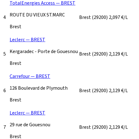
TotalEnergies Access — BREST
ROUTE DU VIEUX ST.MARC
4
Brest
(29200)
2,097
€/L
Brest
Leclerc — BREST
Kergaradec - Porte de Gouesnou
5
Brest
(29200)
2,129
€/L
Brest
Carrefour — BREST
126 Boulevard de Plymouth
6
Brest
(29200)
2,129
€/L
Brest
Leclerc — BREST
29 rue de Gouesnou
7
Brest
(29200)
2,129
€/L
Brest