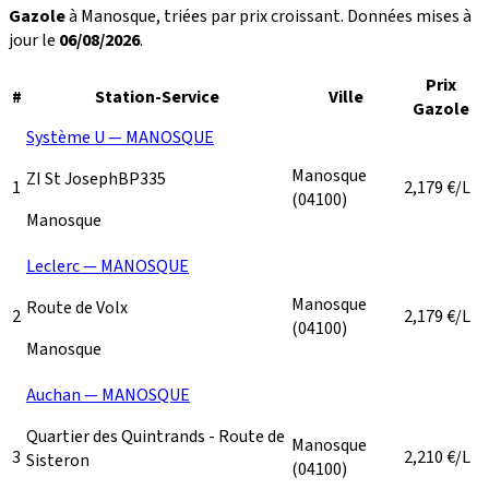
Gazole
à Manosque, triées par prix croissant. Données mises à
jour le
06/08/2026
.
Prix
#
Station-Service
Ville
Gazole
Système U — MANOSQUE
Manosque
ZI St JosephBP335
1
2,179
€/L
(04100)
Manosque
Leclerc — MANOSQUE
Manosque
Route de Volx
2
2,179
€/L
(04100)
Manosque
Auchan — MANOSQUE
Quartier des Quintrands - Route de
Manosque
3
2,210
€/L
Sisteron
(04100)