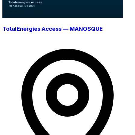
TotalEnergies Access — MANOSQUE