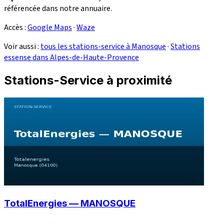
référencée dans notre annuaire.
Accès :
Google Maps
·
Waze
Voir aussi :
tous les stations-service à Manosque
·
Stations
essense dans Alpes-de-Haute-Provence
Stations-Service à proximité
TotalEnergies — MANOSQUE