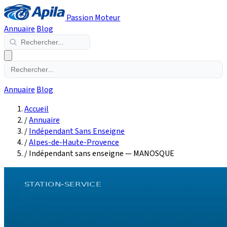
Passion Moteur
Annuaire
Blog
Annuaire
Blog
Accueil
/
Annuaire
/
Indépendant Sans Enseigne
/
Alpes-de-Haute-Provence
/
Indépendant sans enseigne — MANOSQUE