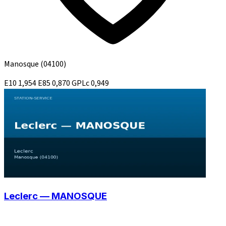
Manosque
(04100)
E10
1,954
E85
0,870
GPLc
0,949
Leclerc — MANOSQUE