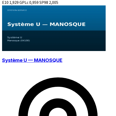
E10
1,929
GPLc
0,959
SP98
2,005
Système U — MANOSQUE