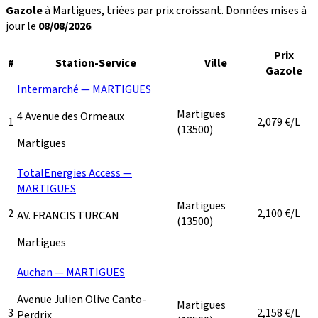
Gazole
à Martigues, triées par prix croissant. Données mises à
jour le
08/08/2026
.
Prix
#
Station-Service
Ville
Gazole
Intermarché — MARTIGUES
Martigues
4 Avenue des Ormeaux
1
2,079
€/L
(13500)
Martigues
TotalEnergies Access —
MARTIGUES
Martigues
2
2,100
€/L
AV. FRANCIS TURCAN
(13500)
Martigues
Auchan — MARTIGUES
Avenue Julien Olive Canto-
Martigues
3
2,158
€/L
Perdrix