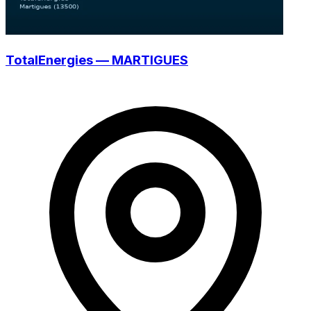
TotalEnergies — MARTIGUES