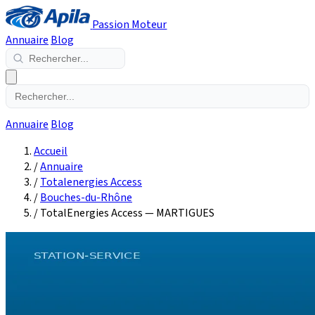
Passion Moteur
Annuaire
Blog
Annuaire
Blog
Accueil
/
Annuaire
/
Totalenergies Access
/
Bouches-du-Rhône
/
TotalEnergies Access — MARTIGUES