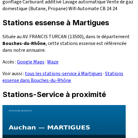
gonflage
Carburant additivé
Lavage automatique
Vente de gaz
domestique (Butane, Propane)
Wifi
Automate CB 24
24
Stations essense à Martigues
Située au AV. FRANCIS TURCAN (13500), dans le département
Bouches-du-Rhône
, cette stations essense est référencée
dans notre annuaire.
Accès :
Google Maps
·
Waze
Voir aussi :
tous les stations-service à Martigues
·
Stations
essense dans Bouches-du-Rhône
Stations-Service à proximité