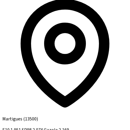
Martigues
(13500)
E10
1,951
SP98
2,074
Gazole
2,169