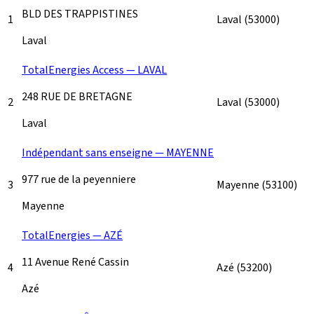
BLD DES TRAPPISTINES
1
Laval
(53000)
Laval
TotalEnergies Access — LAVAL
248 RUE DE BRETAGNE
2
Laval
(53000)
Laval
Indépendant sans enseigne — MAYENNE
977 rue de la peyenniere
3
Mayenne
(53100)
Mayenne
TotalEnergies — AZÉ
11 Avenue René Cassin
4
Azé
(53200)
Azé