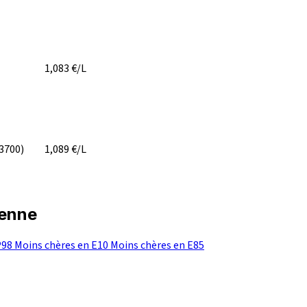
1,083
€/L
3700)
1,089
€/L
yenne
P98
Moins chères en E10
Moins chères en E85