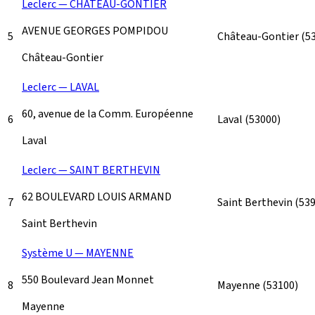
Leclerc — CHÂTEAU-GONTIER
AVENUE GEORGES POMPIDOU
5
Château-Gontier
(5
Château-Gontier
Leclerc — LAVAL
60, avenue de la Comm. Européenne
6
Laval
(53000)
Laval
Leclerc — SAINT BERTHEVIN
62 BOULEVARD LOUIS ARMAND
7
Saint Berthevin
(53
Saint Berthevin
Système U — MAYENNE
550 Boulevard Jean Monnet
8
Mayenne
(53100)
Mayenne