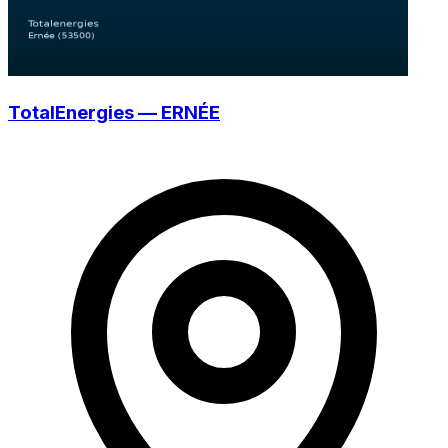
TotalEnergies — ERNÉE