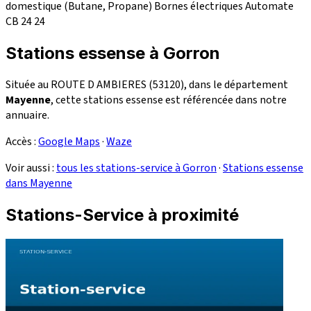
domestique (Butane, Propane)
Bornes électriques
Automate
CB 24
24
Stations essense à Gorron
Située au ROUTE D AMBIERES (53120), dans le département
Mayenne
, cette stations essense est référencée dans notre
annuaire.
Accès :
Google Maps
·
Waze
Voir aussi :
tous les stations-service à Gorron
·
Stations essense
dans Mayenne
Stations-Service à proximité