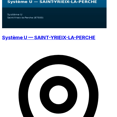
Système U — SAINT-YRIEIX-LA-PERCHE