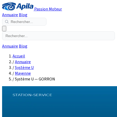
Passion Moteur
Annuaire
Blog
Annuaire
Blog
Accueil
/
Annuaire
/
Système U
/
Mayenne
/
Système U — GORRON