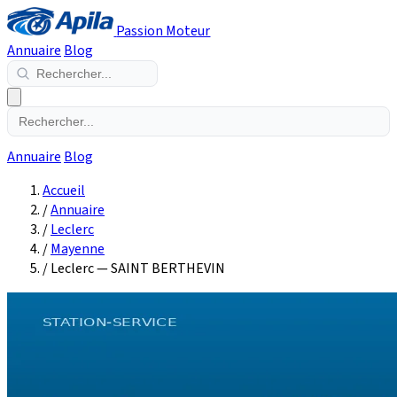
Passion Moteur
Annuaire
Blog
Annuaire
Blog
Accueil
/
Annuaire
/
Leclerc
/
Mayenne
/
Leclerc — SAINT BERTHEVIN