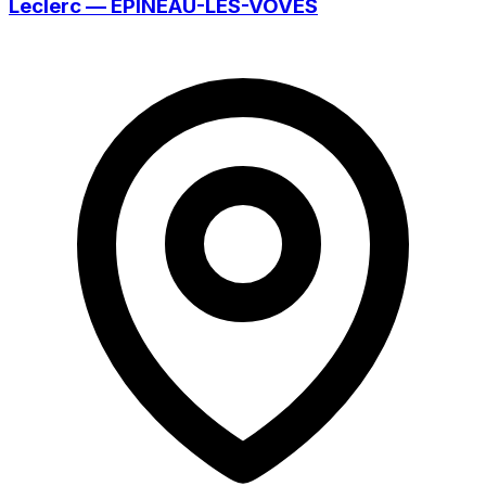
Leclerc — ÉPINEAU-LES-VOVES