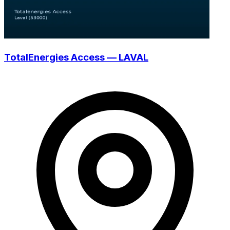
TotalEnergies Access — LAVAL