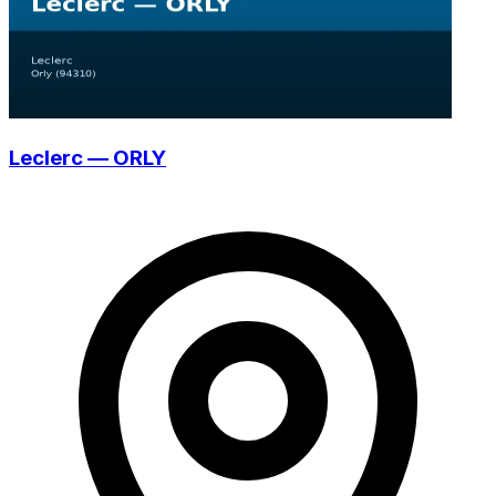
Leclerc — ORLY