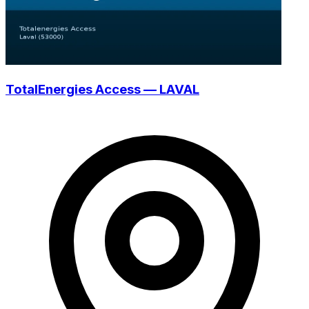
TotalEnergies Access — LAVAL