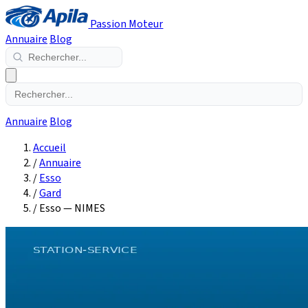
Passion Moteur
Annuaire
Blog
Annuaire
Blog
Accueil
/
Annuaire
/
Esso
/
Gard
/
Esso — NIMES