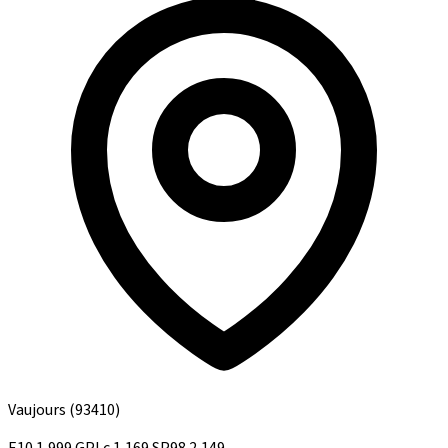
Vaujours
(93410)
E10
1,999
GPLc
1,169
SP98
2,149