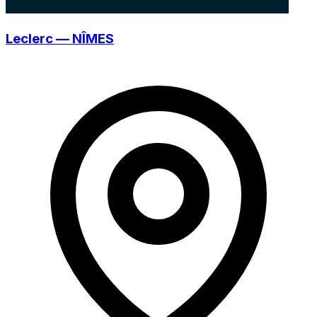
Leclerc — NÎMES