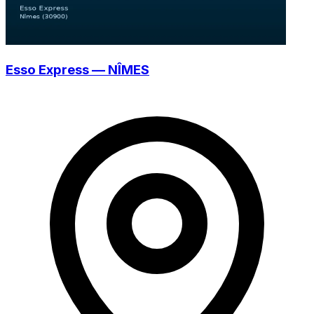
Esso Express — NÎMES