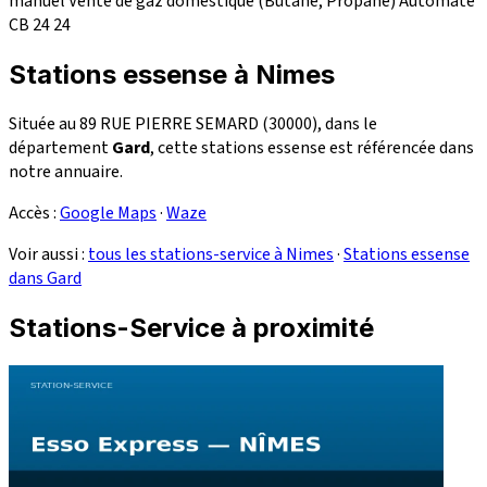
manuel
Vente de gaz domestique (Butane, Propane)
Automate
CB 24
24
Stations essense à Nimes
Située au 89 RUE PIERRE SEMARD (30000), dans le
département
Gard
, cette stations essense est référencée dans
notre annuaire.
Accès :
Google Maps
·
Waze
Voir aussi :
tous les stations-service à Nimes
·
Stations essense
dans Gard
Stations-Service à proximité