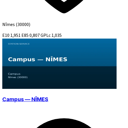
Nîmes
(30000)
E10
1,951
E85
0,807
GPLc
1,035
Campus — NÎMES