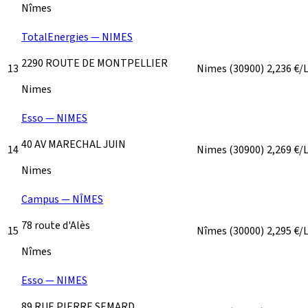
Nîmes
TotalEnergies — NIMES
2290 ROUTE DE MONTPELLIER
13
Nimes
(30900)
2,236
€/
Nimes
Esso — NIMES
40 AV MARECHAL JUIN
14
Nimes
(30900)
2,269
€/
Nimes
Campus — NÎMES
78 route d'Alès
15
Nîmes
(30000)
2,295
€/
Nîmes
Esso — NIMES
89 RUE PIERRE SEMARD