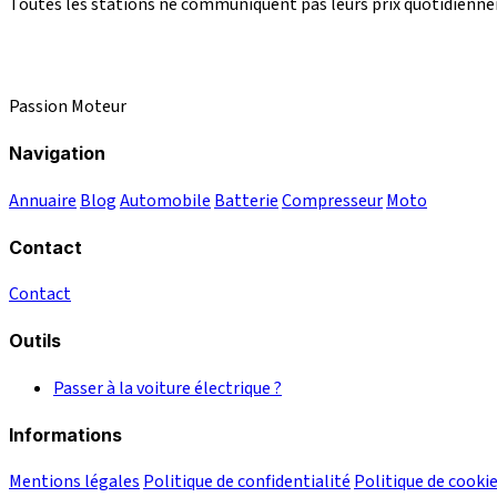
Toutes les stations ne communiquent pas leurs prix quotidienneme
Passion Moteur
Navigation
Annuaire
Blog
Automobile
Batterie
Compresseur
Moto
Contact
Contact
Outils
Passer à la voiture électrique ?
Informations
Mentions légales
Politique de confidentialité
Politique de cooki