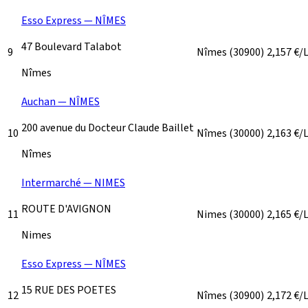
Esso Express — NÎMES
47 Boulevard Talabot
9
Nîmes
(30900)
2,157
€/
Nîmes
Auchan — NÎMES
200 avenue du Docteur Claude Baillet
10
Nîmes
(30000)
2,163
€/
Nîmes
Intermarché — NIMES
ROUTE D'AVIGNON
11
Nimes
(30000)
2,165
€/
Nimes
Esso Express — NÎMES
15 RUE DES POETES
12
Nîmes
(30900)
2,172
€/