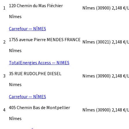
120 Chemin du Mas Fléchier
1
Nîmes
(30900)
2,148
€/
Nîmes
Carrefour — NÎMES
1755 avenue Pierre MENDES FRANCE
2
Nîmes
(30021)
2,148
€/
Nîmes
TotalEnergies Access — NIMES
35 RUE RUDOLPHE DIESEL
3
Nimes
(30900)
2,148
€/
Nimes
Carrefour — NÎMES
405 Chemin Bas de Montpellier
4
Nîmes
(30900)
2,148
€/
Nîmes