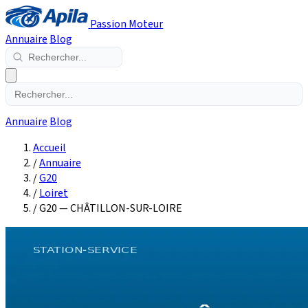
Passion Moteur
Annuaire
Blog
Annuaire
Blog
Accueil
/
Annuaire
/
G20
/
Loiret
/
G20 — CHÂTILLON-SUR-LOIRE