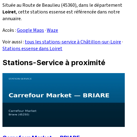
Située au Route de Beaulieu (45360), dans le département
Loiret
, cette stations essense est référencée dans notre
annuaire.
Accès :
Google Maps
·
Waze
Voir aussi :
tous les stations-service à Châtillon-sur-Loire
·
Stations essense dans Loiret
Stations-Service à proximité