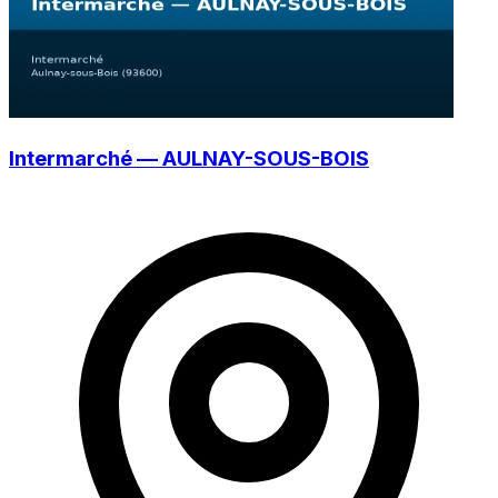
Intermarché — AULNAY-SOUS-BOIS