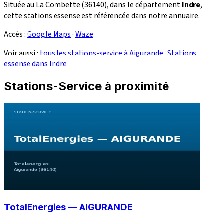
Située au La Combette (36140), dans le département
Indre
,
cette stations essense est référencée dans notre annuaire.
Accès :
Google Maps
·
Waze
Voir aussi :
tous les stations-service à Aigurande
·
Stations
essense dans Indre
Stations-Service à proximité
TotalEnergies — AIGURANDE