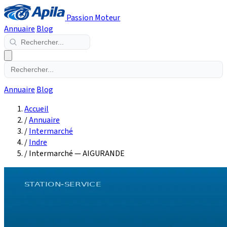
Passion Moteur
Annuaire
Blog
Annuaire
Blog
Accueil
/
Annuaire
/
Intermarché
/
Indre
/
Intermarché — AIGURANDE