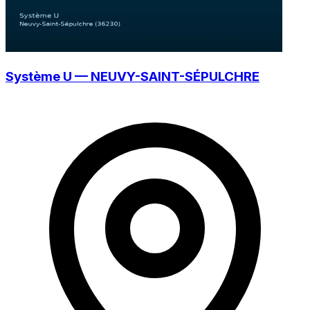
Système U — NEUVY-SAINT-SÉPULCHRE