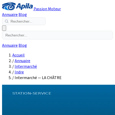
Passion Moteur
Annuaire
Blog
Annuaire
Blog
Accueil
/
Annuaire
/
Intermarché
/
Indre
/
Intermarché — LA CHÂTRE