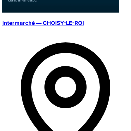
Intermarché — CHOISY-LE-ROI