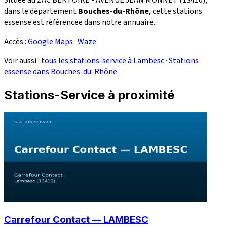
dans le département
Bouches-du-Rhône
, cette stations
essense est référencée dans notre annuaire.
Accès :
Google Maps
·
Waze
Voir aussi :
tous les stations-service à Lambesc
·
Stations
essense dans Bouches-du-Rhône
Stations-Service à proximité
Carrefour Contact — LAMBESC