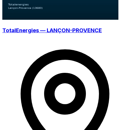
TotalEnergies — LANÇON-PROVENCE