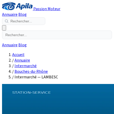
Passion Moteur
Annuaire
Blog
Annuaire
Blog
Accueil
/
Annuaire
/
Intermarché
/
Bouches-du-Rhône
/
Intermarché — LAMBESC