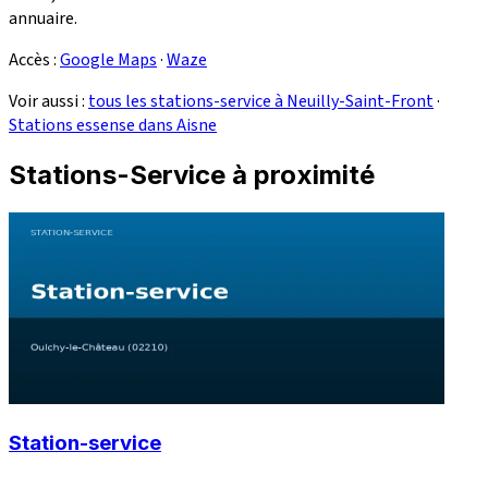
annuaire.
Accès :
Google Maps
·
Waze
Voir aussi :
tous les stations-service à Neuilly-Saint-Front
·
Stations essense dans Aisne
Stations-Service à proximité
Station-service