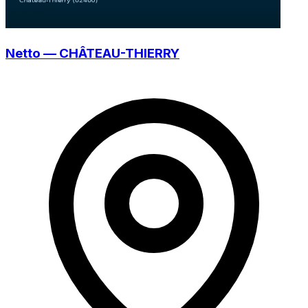
Netto — CHÂTEAU-THIERRY