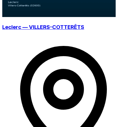
Leclerc — VILLERS-COTTERÊTS