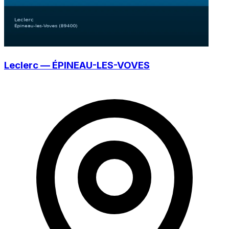
Leclerc — ÉPINEAU-LES-VOVES