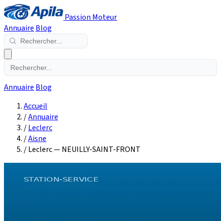
Passion Moteur
Annuaire
Blog
Annuaire
Blog
Accueil
/
Annuaire
/
Leclerc
/
Aisne
/
Leclerc — NEUILLY-SAINT-FRONT