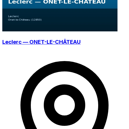
Leclerc — ONET-LE-CHÂTEAU