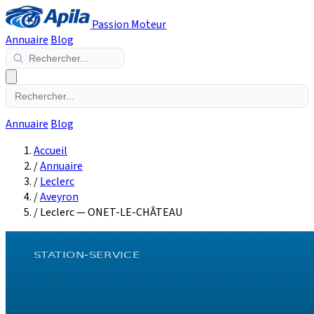
Passion Moteur
Annuaire
Blog
Annuaire
Blog
Accueil
/
Annuaire
/
Leclerc
/
Aveyron
/
Leclerc — ONET-LE-CHÂTEAU