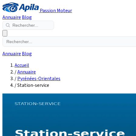
Passion Moteur
Annuaire
Blog
Annuaire
Blog
Accueil
/
Annuaire
/
Pyrénées-Orientales
/
Station-service