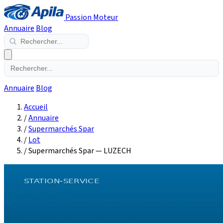
Passion Moteur
Annuaire
Blog
Annuaire
Blog
Accueil
/
Annuaire
/
Supermarchés Spar
/
Lot
/
Supermarchés Spar — LUZECH