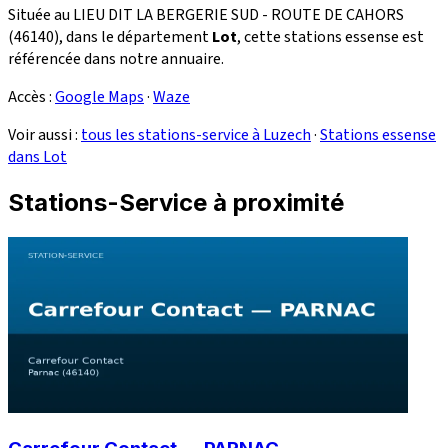
Située au LIEU DIT LA BERGERIE SUD - ROUTE DE CAHORS
(46140), dans le département
Lot
, cette stations essense est
référencée dans notre annuaire.
Accès :
Google Maps
·
Waze
Voir aussi :
tous les stations-service à Luzech
·
Stations essense
dans Lot
Stations-Service à proximité