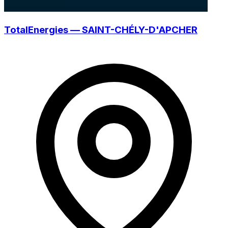
TotalEnergies — SAINT-CHÉLY-D'APCHER