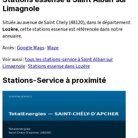
Limagnole
Située au avenue de Saint Chely (48120), dans le département
Lozère
, cette stations essense est référencée dans notre
annuaire.
Accès :
Google Maps
·
Waze
Voir aussi :
tous les stations-service à Saint Alban sur
Limagnole
·
Stations essense dans Lozère
Stations-Service à proximité