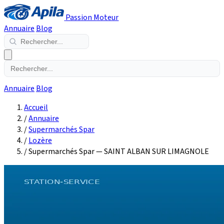
Passion Moteur
Annuaire
Blog
Annuaire
Blog
Accueil
/
Annuaire
/
Supermarchés Spar
/
Lozère
/
Supermarchés Spar — SAINT ALBAN SUR LIMAGNOLE