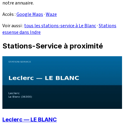
notre annuaire.
Accès :
Google Maps
·
Waze
Voir aussi :
tous les stations-service à Le Blanc
·
Stations
essense dans Indre
Stations-Service à proximité
Leclerc — LE BLANC