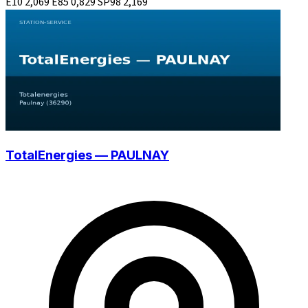
E10
2,069
E85
0,829
SP98
2,169
TotalEnergies — PAULNAY