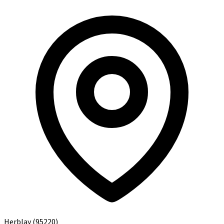
Herblay
(95220)