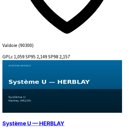
Valdoie
(90300)
GPLc
1,059
SP95
2,149
SP98
2,157
Système U — HERBLAY