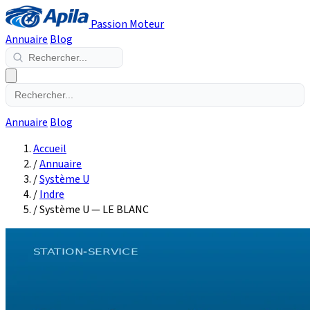
Passion Moteur
Annuaire
Blog
Annuaire
Blog
Accueil
/
Annuaire
/
Système U
/
Indre
/
Système U — LE BLANC