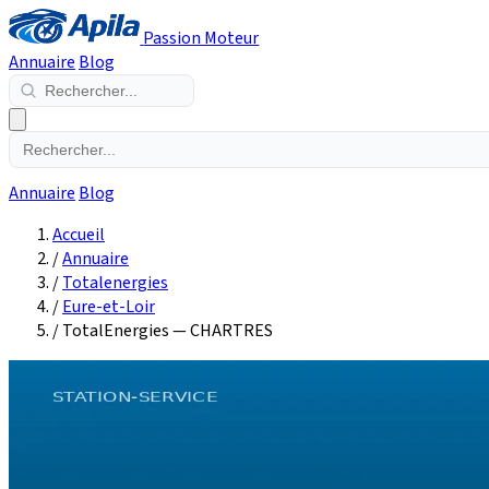
Passion Moteur
Annuaire
Blog
Annuaire
Blog
Accueil
/
Annuaire
/
Totalenergies
/
Eure-et-Loir
/
TotalEnergies — CHARTRES