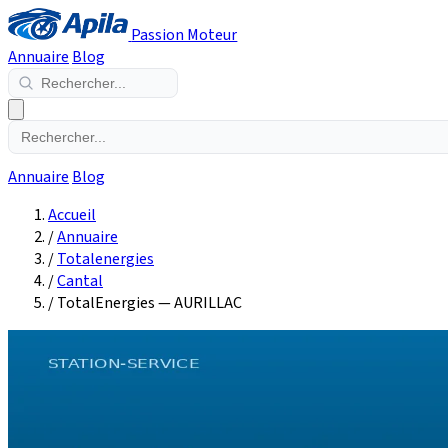
Passion Moteur
Annuaire
Blog
Annuaire
Blog
Accueil
/
Annuaire
/
Totalenergies
/
Cantal
/
TotalEnergies — AURILLAC