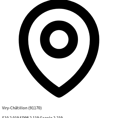
Viry-Châtillon
(91170)
E10
2,019
SP98
2,119
Gazole
2,219