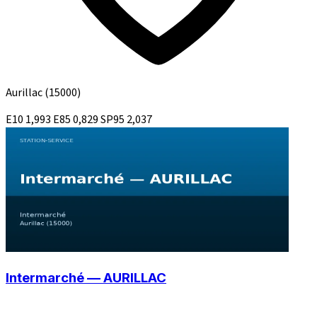
Aurillac
(15000)
E10
1,993
E85
0,829
SP95
2,037
Intermarché — AURILLAC