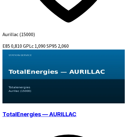
Aurillac
(15000)
E85
0,810
GPLc
1,090
SP95
2,060
TotalEnergies — AURILLAC