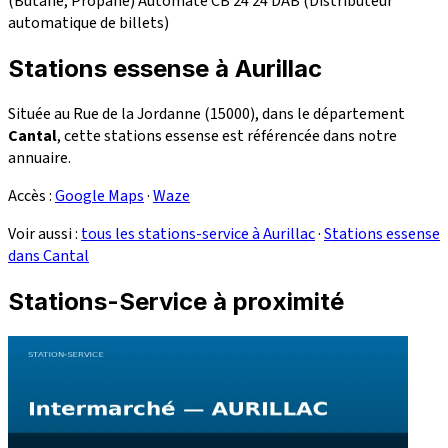
(Butane, Propane)
Automate CB 24
24
DAB (Distributeur
automatique de billets)
Stations essense à Aurillac
Située au Rue de la Jordanne (15000), dans le département
Cantal
, cette stations essense est référencée dans notre
annuaire.
Accès :
Google Maps
·
Waze
Voir aussi :
tous les stations-service à Aurillac
·
Stations essense
dans Cantal
Stations-Service à proximité