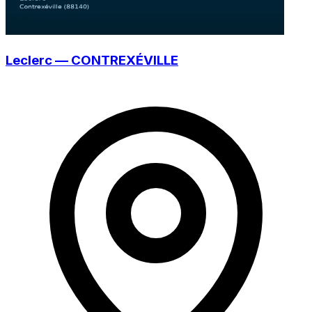
Leclerc — CONTREXÉVILLE