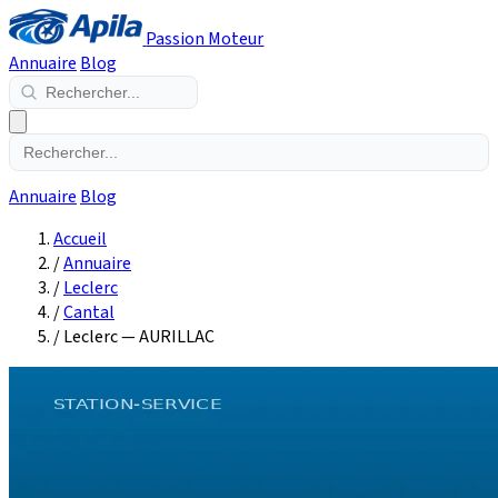
Passion Moteur
Annuaire
Blog
Annuaire
Blog
Accueil
/
Annuaire
/
Leclerc
/
Cantal
/
Leclerc — AURILLAC