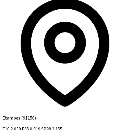
Étampes
(91150)
E10
2,039
E85
0,819
SP98
2,155