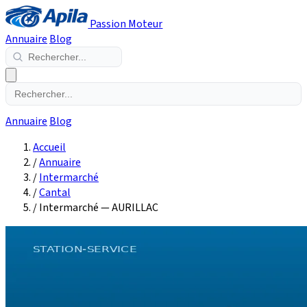
Passion Moteur
Annuaire
Blog
Annuaire
Blog
Accueil
/
Annuaire
/
Intermarché
/
Cantal
/
Intermarché — AURILLAC