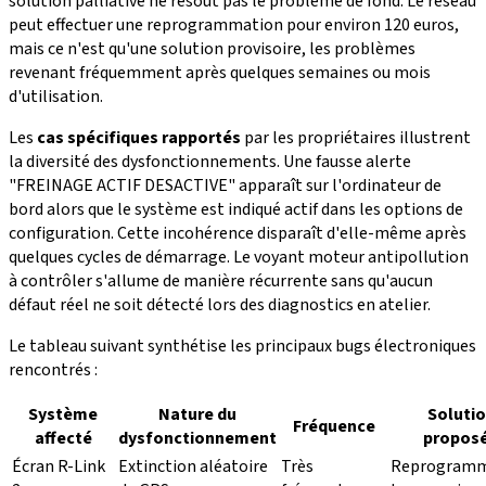
solution palliative ne résout pas le problème de fond. Le réseau
peut effectuer une reprogrammation pour environ 120 euros,
mais ce n'est qu'une solution provisoire, les problèmes
revenant fréquemment après quelques semaines ou mois
d'utilisation.
Les
cas spécifiques rapportés
par les propriétaires illustrent
la diversité des dysfonctionnements. Une fausse alerte
"FREINAGE ACTIF DESACTIVE" apparaît sur l'ordinateur de
bord alors que le système est indiqué actif dans les options de
configuration. Cette incohérence disparaît d'elle-même après
quelques cycles de démarrage. Le voyant moteur antipollution
à contrôler s'allume de manière récurrente sans qu'aucun
défaut réel ne soit détecté lors des diagnostics en atelier.
Le tableau suivant synthétise les principaux bugs électroniques
rencontrés :
Système
Nature du
Soluti
Fréquence
affecté
dysfonctionnement
propos
Écran R-Link
Extinction aléatoire
Très
Reprogramm