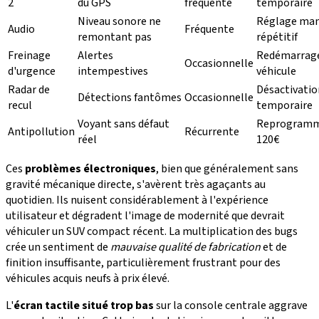
2
du GPS
fréquente
temporaire
Niveau sonore ne
Réglage man
Audio
Fréquente
remontant pas
répétitif
Freinage
Alertes
Redémarrag
Occasionnelle
d'urgence
intempestives
véhicule
Radar de
Désactivatio
Détections fantômes
Occasionnelle
recul
temporaire
Voyant sans défaut
Reprogramm
Antipollution
Récurrente
réel
120€
Ces
problèmes électroniques
, bien que généralement sans
gravité mécanique directe, s'avèrent très agaçants au
quotidien. Ils nuisent considérablement à l'expérience
utilisateur et dégradent l'image de modernité que devrait
véhiculer un SUV compact récent. La multiplication des bugs
crée un sentiment de
mauvaise qualité de fabrication
et de
finition insuffisante, particulièrement frustrant pour des
véhicules acquis neufs à prix élevé.
L'
écran tactile situé trop bas
sur la console centrale aggrave