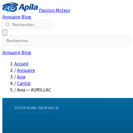
Passion Moteur
Annuaire
Blog
Annuaire
Blog
Accueil
/
Annuaire
/
Avia
/
Cantal
/
Avia — AURILLAC