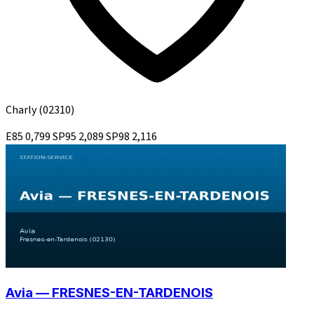
Charly
(02310)
E85
0,799
SP95
2,089
SP98
2,116
Avia — FRESNES-EN-TARDENOIS