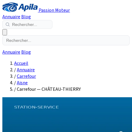
Passion Moteur
Annuaire
Blog
Annuaire
Blog
Accueil
/
Annuaire
/
Carrefour
/
Aisne
/
Carrefour — CHÂTEAU-THIERRY