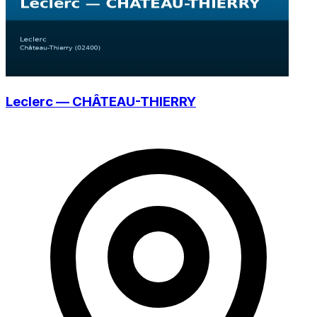
Leclerc — CHÂTEAU-THIERRY