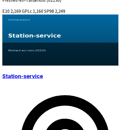
Fresnes-en-Tardenois
(02130)
E10
2,169
GPLc
1,160
SP98
2,249
Station-service