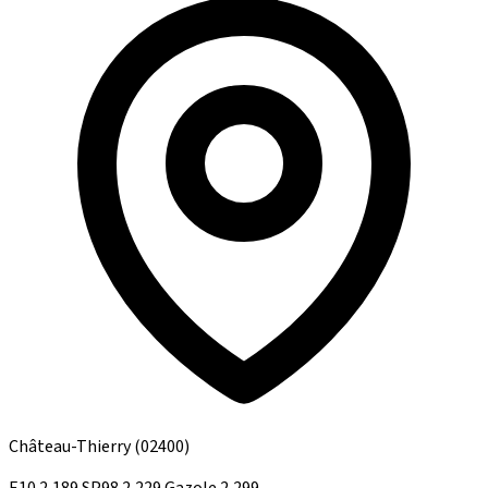
Château-Thierry
(02400)
E10
2,189
SP98
2,229
Gazole
2,299