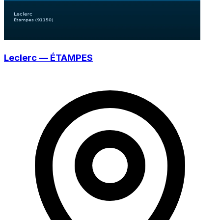
Leclerc — ÉTAMPES