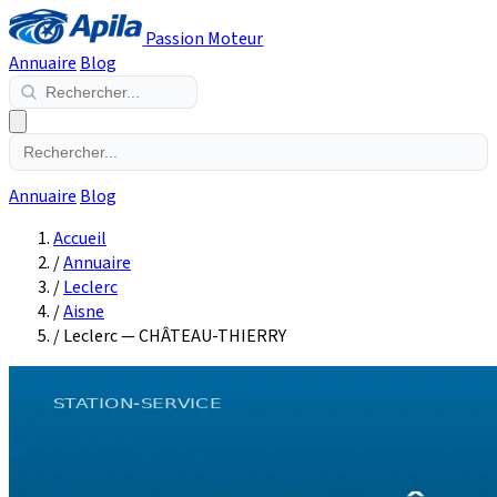
Passion Moteur
Annuaire
Blog
Annuaire
Blog
Accueil
/
Annuaire
/
Leclerc
/
Aisne
/
Leclerc — CHÂTEAU-THIERRY