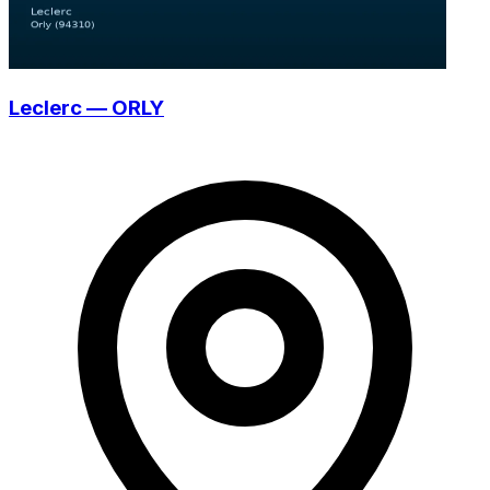
Leclerc — ORLY