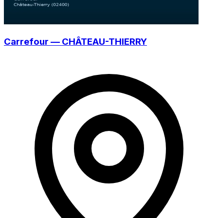
Carrefour — CHÂTEAU-THIERRY