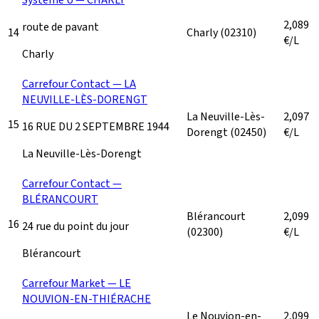
2,089
route de pavant
14
Charly
(02310)
€/L
Charly
Carrefour Contact — LA
NEUVILLE-LÈS-DORENGT
La Neuville-Lès-
2,097
15
16 RUE DU 2 SEPTEMBRE 1944
Dorengt
(02450)
€/L
La Neuville-Lès-Dorengt
Carrefour Contact —
BLÉRANCOURT
Blérancourt
2,099
16
24 rue du point du jour
(02300)
€/L
Blérancourt
Carrefour Market — LE
NOUVION-EN-THIÉRACHE
Le Nouvion-en-
2,099