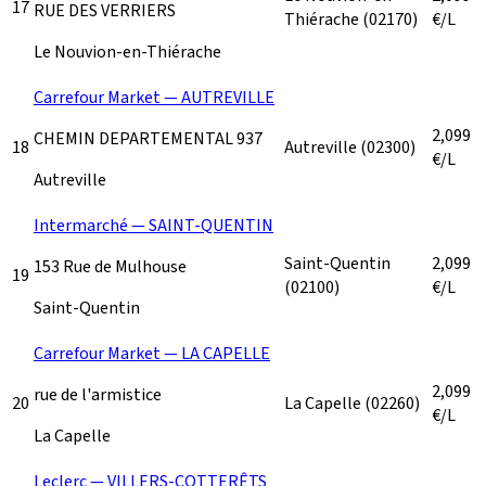
17
RUE DES VERRIERS
Thiérache
(02170)
€/L
Le Nouvion-en-Thiérache
Carrefour Market — AUTREVILLE
2,099
CHEMIN DEPARTEMENTAL 937
18
Autreville
(02300)
€/L
Autreville
Intermarché — SAINT-QUENTIN
Saint-Quentin
2,099
153 Rue de Mulhouse
19
(02100)
€/L
Saint-Quentin
Carrefour Market — LA CAPELLE
2,099
rue de l'armistice
20
La Capelle
(02260)
€/L
La Capelle
Leclerc — VILLERS-COTTERÊTS