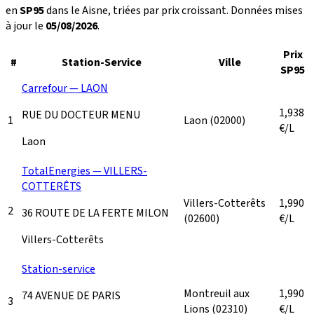
en
SP95
dans le Aisne, triées par prix croissant. Données mises
à jour le
05/08/2026
.
Prix
#
Station-Service
Ville
SP95
Carrefour — LAON
1,938
RUE DU DOCTEUR MENU
1
Laon
(02000)
€/L
Laon
TotalEnergies — VILLERS-
COTTERÊTS
Villers-Cotterêts
1,990
2
36 ROUTE DE LA FERTE MILON
(02600)
€/L
Villers-Cotterêts
Station-service
Montreuil aux
1,990
74 AVENUE DE PARIS
3
Lions
(02310)
€/L