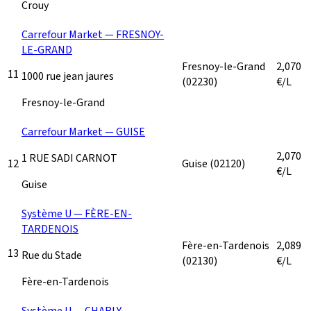
Crouy
Carrefour Market — FRESNOY-
LE-GRAND
Fresnoy-le-Grand
2,070
11
1000 rue jean jaures
(02230)
€/L
Fresnoy-le-Grand
Carrefour Market — GUISE
2,070
1 RUE SADI CARNOT
12
Guise
(02120)
€/L
Guise
Système U — FÈRE-EN-
TARDENOIS
Fère-en-Tardenois
2,089
13
Rue du Stade
(02130)
€/L
Fère-en-Tardenois
Système U — CHARLY