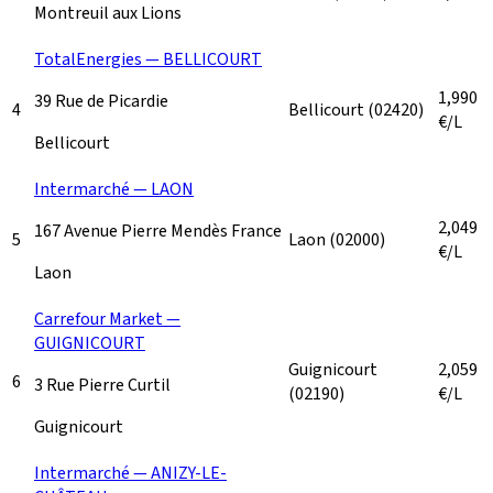
Montreuil aux Lions
TotalEnergies — BELLICOURT
1,990
39 Rue de Picardie
4
Bellicourt
(02420)
€/L
Bellicourt
Intermarché — LAON
2,049
167 Avenue Pierre Mendès France
5
Laon
(02000)
€/L
Laon
Carrefour Market —
GUIGNICOURT
Guignicourt
2,059
6
3 Rue Pierre Curtil
(02190)
€/L
Guignicourt
Intermarché — ANIZY-LE-