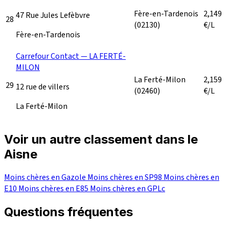
Fère-en-Tardenois
2,149
47 Rue Jules Lefèbvre
28
(02130)
€/L
Fère-en-Tardenois
Carrefour Contact — LA FERTÉ-
MILON
La Ferté-Milon
2,159
29
12 rue de villers
(02460)
€/L
La Ferté-Milon
Voir un autre classement dans le
Aisne
Moins chères en Gazole
Moins chères en SP98
Moins chères en
E10
Moins chères en E85
Moins chères en GPLc
Questions fréquentes