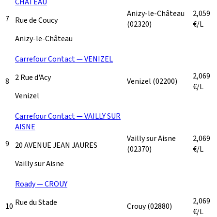
CHÂTEAU
Anizy-le-Château
2,059
7
Rue de Coucy
(02320)
€/L
Anizy-le-Château
Carrefour Contact — VENIZEL
2,069
2 Rue d'Acy
8
Venizel
(02200)
€/L
Venizel
Carrefour Contact — VAILLY SUR
AISNE
Vailly sur Aisne
2,069
9
20 AVENUE JEAN JAURES
(02370)
€/L
Vailly sur Aisne
Roady — CROUY
2,069
Rue du Stade
10
Crouy
(02880)
€/L