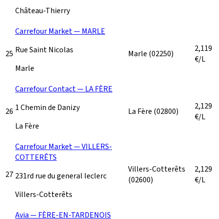
Château-Thierry
Carrefour Market — MARLE
2,119
Rue Saint Nicolas
25
Marle
(02250)
€/L
Marle
Carrefour Contact — LA FÈRE
2,129
1 Chemin de Danizy
26
La Fère
(02800)
€/L
La Fère
Carrefour Market — VILLERS-
COTTERÊTS
Villers-Cotterêts
2,129
27
231rd rue du general leclerc
(02600)
€/L
Villers-Cotterêts
Avia — FÈRE-EN-TARDENOIS