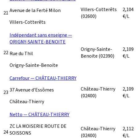
Villers-Cotterêts
2,104
Avenue de la Ferté Milon
21
(02600)
€/L
Villers-Cotterêts
Indépendant sans enseigne —
ORIGNY-SAINTE-BENOITE
Origny-Sainte-
2,109
22
Rue du Thil
Benoite
(02390)
€/L
Origny-Sainte-Benoite
Carrefour — CHÂTEAU-THIERRY
Château-Thierry
2,109
37 Avenue d'Essômes
23
(02400)
€/L
Château-Thierry
Netto — CHÂTEAU-THIERRY
ZC LA MOISERIE ROUTE DE
Château-Thierry
2,112
24
SOISSONS
(02400)
€/L