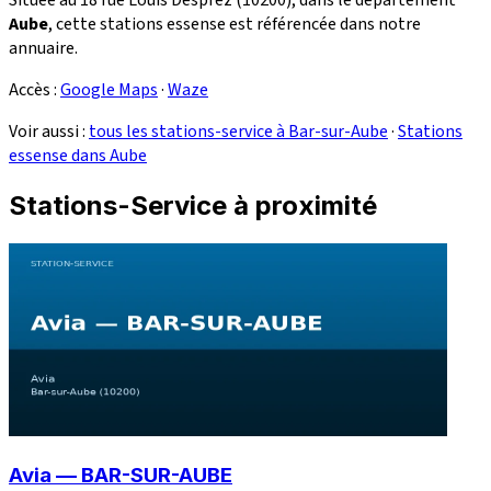
Aube
, cette stations essense est référencée dans notre
annuaire.
Accès :
Google Maps
·
Waze
Voir aussi :
tous les stations-service à Bar-sur-Aube
·
Stations
essense dans Aube
Stations-Service à proximité
Avia — BAR-SUR-AUBE