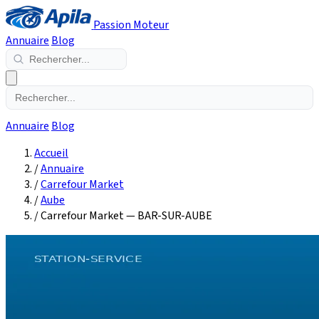
Passion Moteur
Annuaire
Blog
Annuaire
Blog
Accueil
/
Annuaire
/
Carrefour Market
/
Aube
/
Carrefour Market — BAR-SUR-AUBE