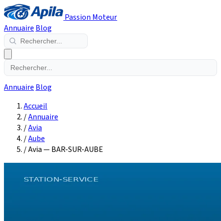
Passion Moteur
Annuaire
Blog
Annuaire
Blog
Accueil
/
Annuaire
/
Avia
/
Aube
/
Avia — BAR-SUR-AUBE