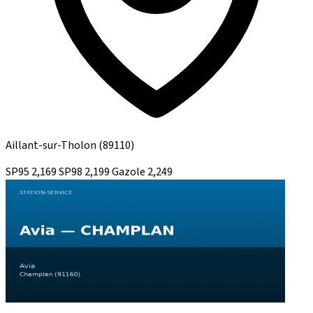
Aillant-sur-Tholon
(89110)
SP95
2,169
SP98
2,199
Gazole
2,249