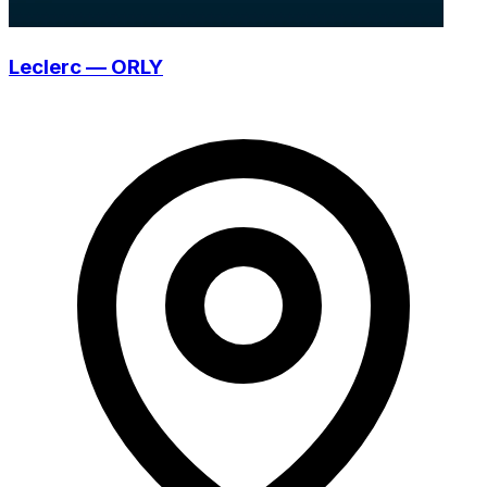
Leclerc — ORLY