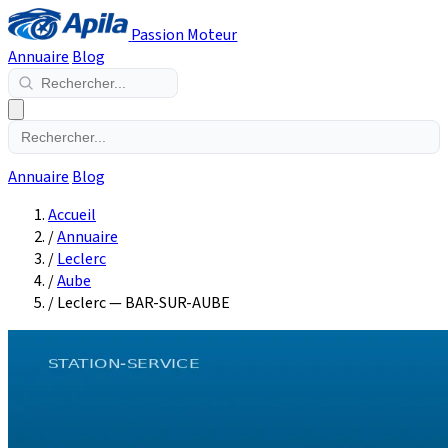
Passion Moteur
Annuaire
Blog
Annuaire
Blog
Accueil
/
Annuaire
/
Leclerc
/
Aube
/
Leclerc — BAR-SUR-AUBE